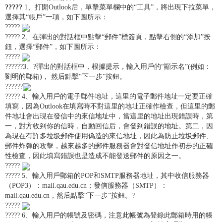
?????
1、打開Outlook后，單擊菜單欄中的“工具”，將出現下拉菜單，
選擇其“帳戶”一項，如下圖所示：
?????
????? 2、在彈出的對話框中點擊“郵件”標簽頁，點擊右側的“添加”按
鈕，選擇“郵件”，如下圖所示：
?????
??????3、?彈出的對話框中，根據提示，輸入用戶的“顯示名”(例如：
劉明的郵箱)， 然后點擊“下一步”按鈕。
??????
????? 4、輸入用戶的電子郵件地址，這里的電子郵件地址一定要正確
填寫，因為Outlook在填寫時不對這里的地址正確作檢查，但這里的郵
件地址會出現在發信中的來信地址中，當這里的地址出現錯誤時，第
一，對方收到你的信時，自動回信后，會發到錯誤的地址。第二，因
為現在有許多垃圾郵件使用偽造的來信地址，因此為防止垃圾郵件、
郵件炸彈的攻擊，越來越多的郵件服務器會對發信地址作初步的正確
性檢查，因此填寫錯誤也是造成不能發送郵件的原因之一。
?????
????? 5、輸入用戶郵箱的POP和SMTP服務器地址，其中收信服務器
（POP3）：mail.qau.edu.cn；發信服務器（SMTP）：
mail.qau.edu.cn，然后點擊“下一步”按鈕。?
?????
????? 6、輸入用戶的帳號及密碼，注意此帳號為登錄此郵箱時用的帳