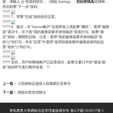
號，僅輸入 @ 前面的部分，（例如 liuming），
初始密碼為123456
，
然后點擊“下一步”按鈕。
?????
????? 7、單擊“完成”按鈕保存設置。
?????
????? 8、最后，在“Internet帳戶”這個界面上再點擊“屬性”，選擇“服務
器”選項卡，在下面“我的服務器要求身份驗證”前面打勾。點擊“確
定”按鈕，關閉對話框。注意：選擇“我的服務器要求身份驗證”前
的“□”內打勾，并在“設置”中選擇“使用與接收郵件服務器相同的設
置”前的“□”內打勾。
?????
?????
????? 至此，用戶的郵箱帳戶已設置成功，點擊主窗口中的“發送/接
收”按鈕即可進行郵件收發。??
上一篇：
小型網絡設備接入校園網注意事項
下一篇：
網絡封禁管理辦法
青島農業大學網絡信息管理處版權所有 魯ICP備13028537號-5