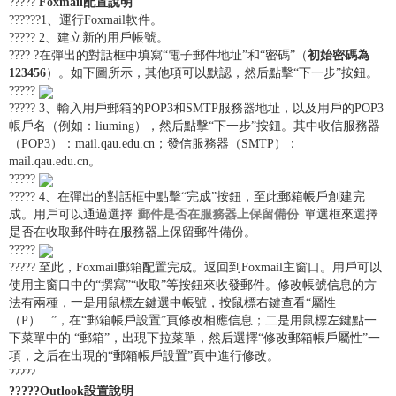
?????
Foxmail配置說明
??????1、運行Foxmail軟件。
????? 2、建立新的用戶帳號。
???? ?在彈出的對話框中填寫“電子郵件地址”和“密碼”（
初始密碼為
123456
）。如下圖所示，其他項可以默認，然后點擊“下一步”按鈕。
?????
????? 3、輸入用戶郵箱的POP3和SMTP服務器地址，以及用戶的POP3
帳戶名（例如：liuming），然后點擊“下一步”按鈕。其中收信服務器
（POP3）：mail.qau.edu.cn；發信服務器（SMTP）：
mail.qau.edu.cn。
?????
????? 4、在彈出的對話框中點擊“完成”按鈕，至此郵箱帳戶創建完
成。用戶可以通過選擇
郵件是否在服務器上保留備份
單選框來選擇
是否在收取郵件時在服務器上保留郵件備份。
?????
????? 至此，Foxmail郵箱配置完成。返回到Foxmail主窗口。用戶可以
使用主窗口中的“撰寫”“收取”等按鈕來收發郵件。修改帳號信息的方
法有兩種，一是用鼠標左鍵選中帳號，按鼠標右鍵查看“屬性
（P）...”，在“郵箱帳戶設置”頁修改相應信息；二是用鼠標左鍵點一
下菜單中的 “郵箱”，出現下拉菜單，然后選擇“修改郵箱帳戶屬性”一
項，之后在出現的“郵箱帳戶設置”頁中進行修改。
?????
?????Outlook
設置
說明